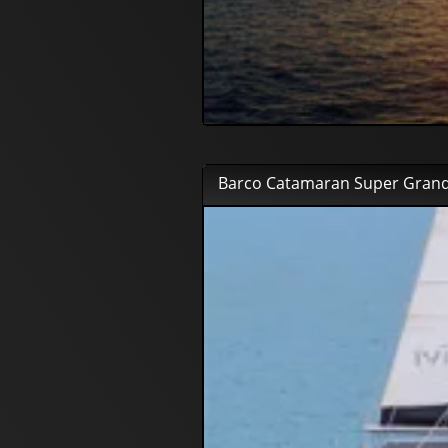
Barco Catamaran Super Gran
53
00
€