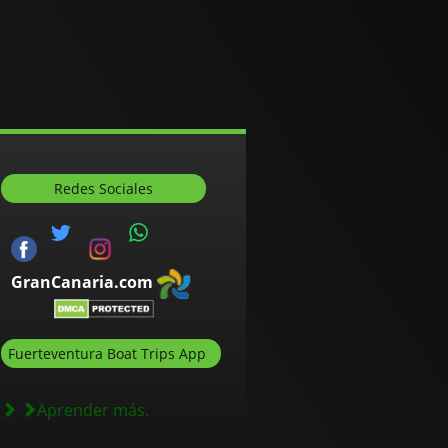
Redes Sociales
GranCanaria.com
Fuerteventura Boat Trips App
Aprender más.