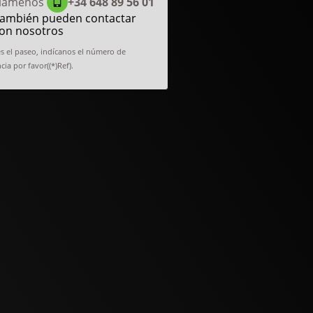
lámenos
+34 648 89 56 01
ambién pueden contactar
on nosotros
es el paseo, indícanos el número de
cia por favor((*)Ref).