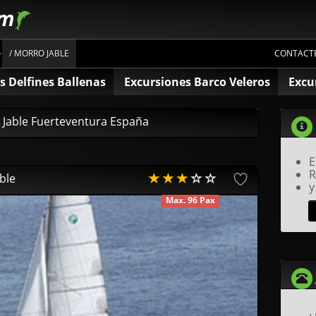
/ MORRO JABLE
CONTACT
s Delfines Ballenas
Excursiones Barco Veleros
Excu
o Jable Fuerteventura España
E
R
ble
y
Max. 96 Pax
DISPONIBLE