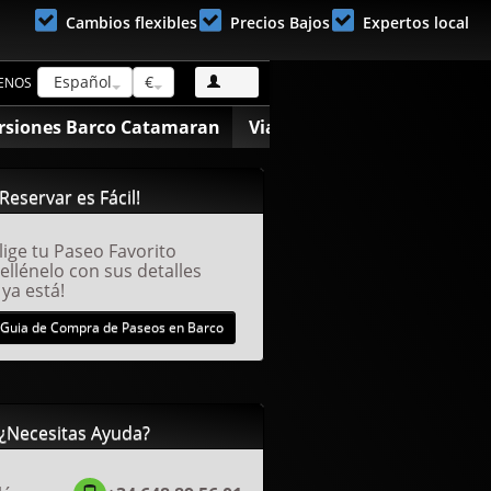
Cambios flexibles
Precios Bajos
Expertos local
Español
€
ENOS
rsiones Barco Catamaran
Viajes Yates
Paseos En Ba
Reservar es Fácil!
lige tu Paseo Favorito
ellénelo con sus detalles
 ya está!
Guia de Compra de Paseos en Barco
¿Necesitas Ayuda?