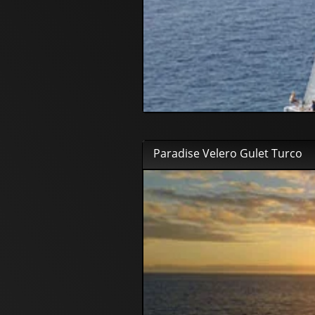
Paradise Velero Gulet Turco
67
00
€