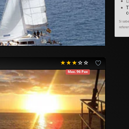
L
T
c
Si sab
referen
Max. 96 Pax
DISPONIBLE