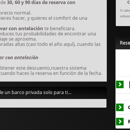
c
 de
30, 60 y 90 dias de reserva con
Si sab
precio normal.
referen
uieres hacer, y quieres el comfort de una
rvar con antelación
te beneficiara.
educes tus probabilidades de encontrar una
iaje se aproxima.
Res
radas altas (casi todo el año aquí), cuando las
ar con antelación
obtener este descuento,nuestra sistema
cuando haces la reserva en función de la fecha.
e un barco privada solo para ti...