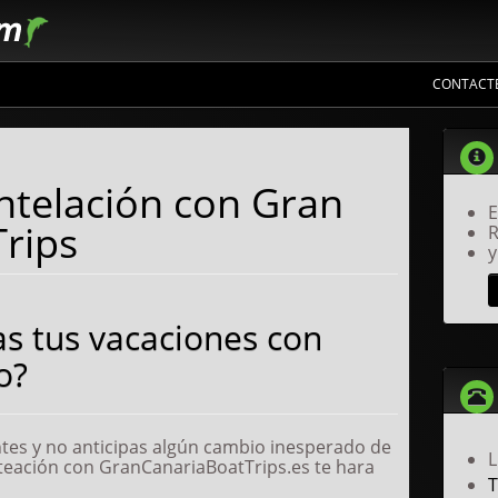
CONTACT
rco?
ntelación con Gran
E
Trips
R
y
s tus vacaciones con
o?
ntes y no anticipas algún cambio inesperado de
teación con GranCanariaBoatTrips.es te hara
T