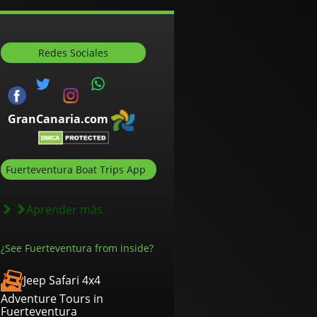
Redes Sociales
GranCanaria.com
Fuerteventura Boat Trips App
Aprender más.
¿See Fuerteventura from inside?
Jeep Safari 4x4
Adventure Tours in
Fuerteventura