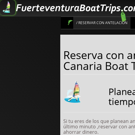
/ RESERVAR CON ANTELACION
Informaté de los Paseos en Ba
Reserva con a
Canaria Boat 
Planea
tiemp
Si tu eres de los que planean a
último minuto ,reservar con an
ahorrar dinero.