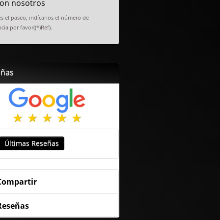
on nosotros
es el paseo, indícanos el número de
cia por favor((*)Ref).
eñas
Últimas Reseñas
Compartir
Reseñas