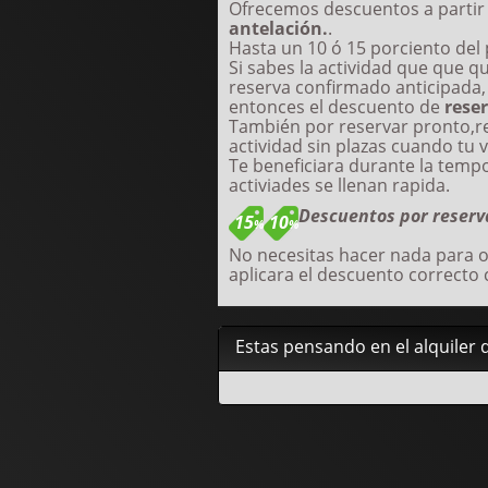
Ofrecemos descuentos a partir
antelación.
.
Hasta un 10 ó 15 porciento del 
Si sabes la actividad que que q
reserva confirmado anticipada,
entonces el descuento de
rese
También por reservar pronto,r
actividad sin plazas cuando tu v
Te beneficiara durante la tempo
activiades se llenan rapida.
Descuentos por reserv
15
10
%
%
No necesitas hacer nada para 
aplicara el descuento correcto 
Estas pensando en el alquiler d