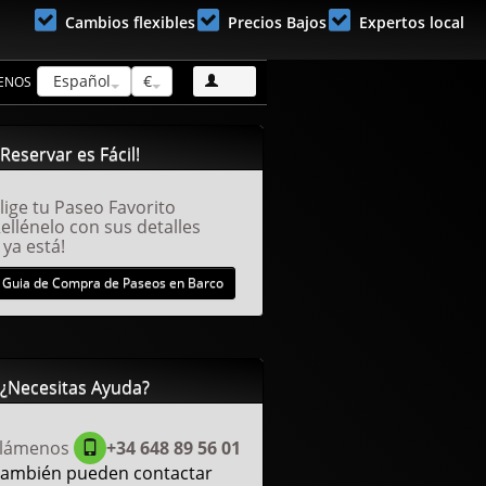
Cambios flexibles
Precios Bajos
Expertos local
Español
€
ENOS
Suscribete!
Reservar es Fácil!
lige tu Paseo Favorito
ellénelo con sus detalles
 ya está!
Guia de Compra de Paseos en Barco
¿Necesitas Ayuda?
Llámenos
+34 648 89 56 01
ambién pueden contactar