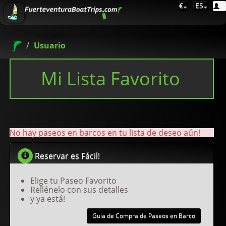
€
ES
Usuario
Mi Lista Favorito
No hay paseos en barcos en tu lista de deseo aún!
Reservar es Fácil!
Elige tu Paseo Favorito
Rellénelo con sus detalles
y ya está!
Guia de Compra de Paseos en Barco