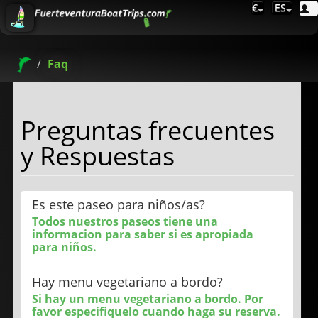
€
ES
Faq
Preguntas frecuentes
y Respuestas
Es este paseo para niños/as?
Todos nuestros paseos tiene una
informacion para saber si es apropiada
para niños.
Hay menu vegetariano a bordo?
Si hay un menu vegetariano a bordo. Por
favor especifiquelo cuando haga su reserva.