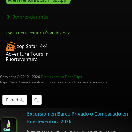
Fuerteventura Boat Trips App
Aprender más.
¿See Fuerteventura from inside?
Jeep Safari 4x4
Adventure Tours in
Fuerteventura
Copyright © 2012 - 2026
Fuerteventura Boat Trips
Todos los derechos reservados.
https://www.fuerteventuraboattrips.es
Español
€
Excursion en Barco Privado o Compartido en
Interm.Turistico: I-0004012.1
Fuerteventura 2026
Puedes contactar con nosotros por email o movíl o