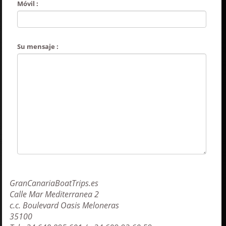
Móvil :
Su mensaje :
GranCanariaBoatTrips.es
Calle Mar Mediterranea 2
c.c. Boulevard Oasis Meloneras
35100