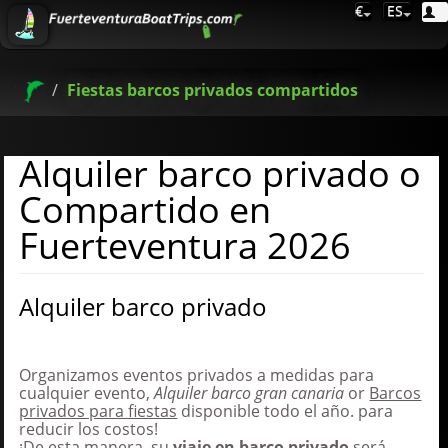
€
ES
Fiestas barcos privados compartidos
Alquiler barco privado o
Compartido en
Fuerteventura 2026
Alquiler barco privado
Organizamos eventos privados a medidas para
cualquier evento,
Alquiler barco gran canaria
or
Barcos
privados para fiestas
disponible todo el año. para
reducir los costos!
¡De esta manera, su
viaje en barco privado
será