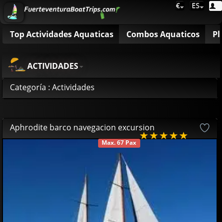
€
ES
Top Actividades Aquaticas
Combos Aquaticos
Pl
ACTIVIDADES
Categoría : Actividades
Aphrodite barco navegacion excursion
Max. 67 Pax
DISPONIBLE
69
00
€