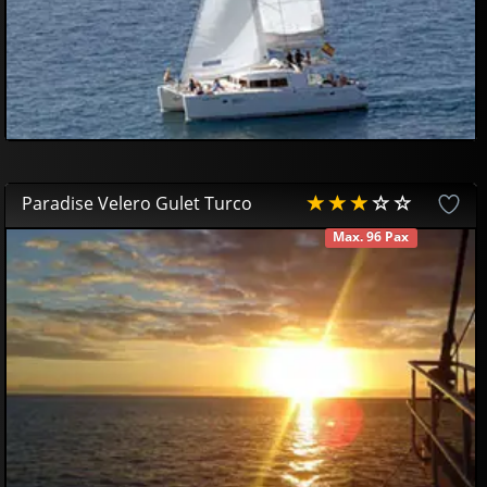
Paradise Velero Gulet Turco
Max. 96 Pax
DISPONIBLE
67
00
€