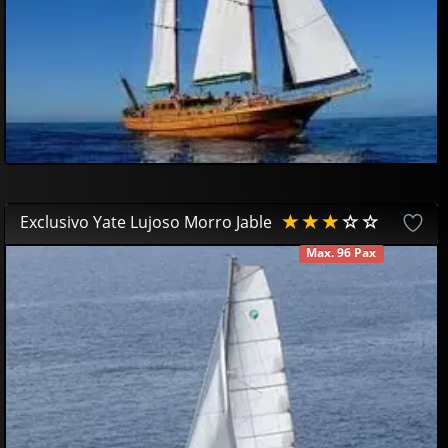
66
00
€
Exclusivo Yate Lujoso Morro Jable
Max. 96 Pax
DISPONIBLE
85
00
€