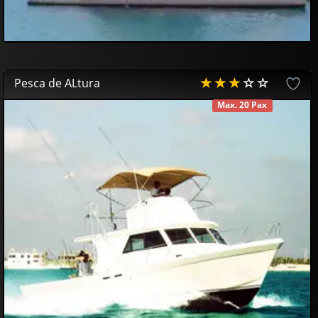
Pesca de ALtura
Max. 20 Pax
DISPONIBLE
80
00
€
60
00
€