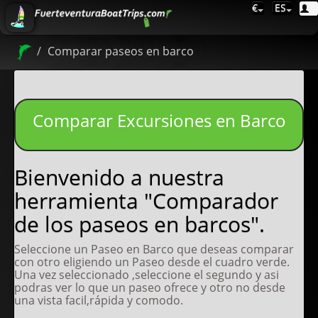
€
ES
Comparar paseos en barco
Comparar Excursiones en Barco
Bienvenido a nuestra
herramienta "Comparador
de los paseos en barcos".
Seleccione un Paseo en Barco que deseas comparar
con otro eligiendo un Paseo desde el cuadro verde.
Una vez seleccionado ,seleccione el segundo y asi
podras ver lo que un paseo ofrece y otro no desde
una vista facil,rápida y comodo.