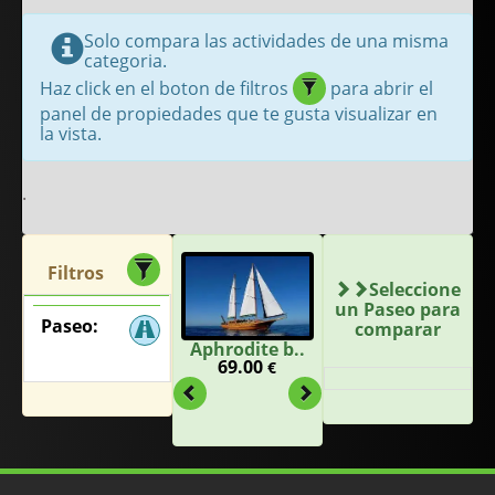
Solo compara las actividades de una misma
categoria.
Haz click en el boton de filtros
para abrir el
panel de propiedades que te gusta visualizar en
la vista.
.
Filtros
Seleccione
un Paseo para
Paseo:
comparar
Aphrodite b..
69.00
€
Previous
Next