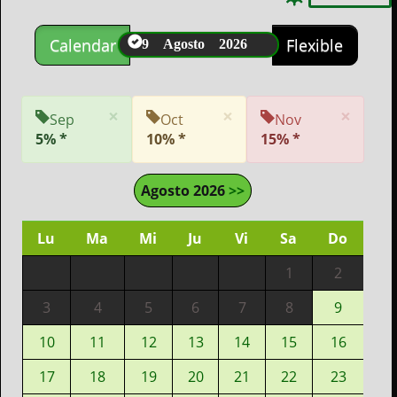
9 Agosto 2026
Calendar
Flexible
×
×
×
Sep
Oct
Nov
5% *
10% *
15% *
Agosto 2026
>>
Lu
Ma
Mi
Ju
Vi
Sa
Do
1
2
3
4
5
6
7
8
9
10
11
12
13
14
15
16
17
18
19
20
21
22
23