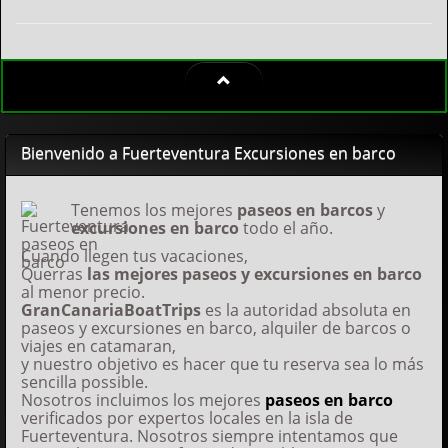
Bienvenido a Fuerteventura Excursiones en barco
Tenemos los mejores
paseos en barcos
y
excursiones en barco
todo el año.
Cuando llegen tus vacaciones,
Querras
las mejores paseos y excursiones en barco
al menor precio.
GranCanariaBoatTrips
es la autoridad absoluta en
paseos y excursiones en barco, alquiler de barcos o
viajes en catamaran,
y nuestro objetivo es hacer que tu reserva sea lo más
sencilla possible.
Nosotros incluimos los mejores
paseos en barco
verificados por expertos locales en la isla de
Fuerteventura. Nosotros siempre intentamos que