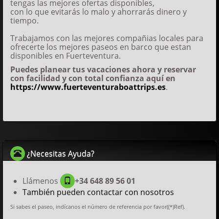
tengas las mejores ofertas disponibles,
con lo que evitarás lo malo y ahorrarás dinero y
tiempo.
Trabajamos con las mejores compañias locales para
ofrecerte los mejores paseos en barco que estan
disponibles en Fuerteventura.
Puedes planear tus vacaciones ahora y reservar
con facilidad y con total confianza aquí en
https://www.fuerteventuraboattrips.es
.
¿Necesitas Ayuda?
Llámenos
+34 648 89 56 01
También pueden contactar con nosotros
Si sabes el paseo, indícanos el número de referencia por favor((*)Ref).