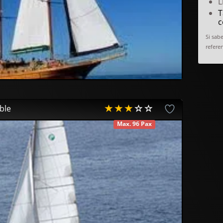
L
T
c
Si sab
referen
ble
Max. 96 Pax
DISPONIBLE