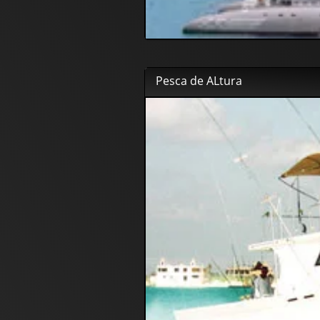
Pesca de ALtura
80
00
€
60
00
€