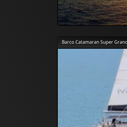
Barco Catamaran Super Gran
53
00
€