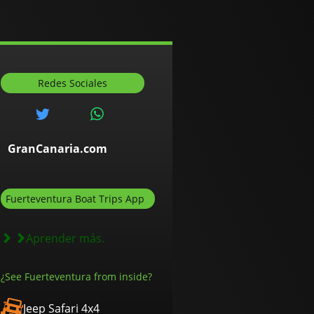
Redes Sociales
GranCanaria.com
Fuerteventura Boat Trips App
Aprender más.