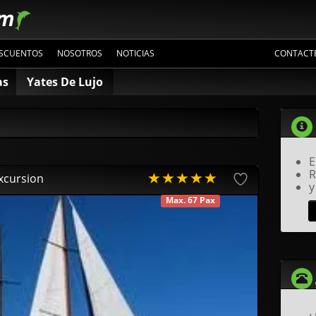
SCUENTOS
NOSOTROS
NOTICIAS
CONTACT
as
Yates De Lujo
E
R
xcursion
y
Max. 67 Pax
DISPONIBLE