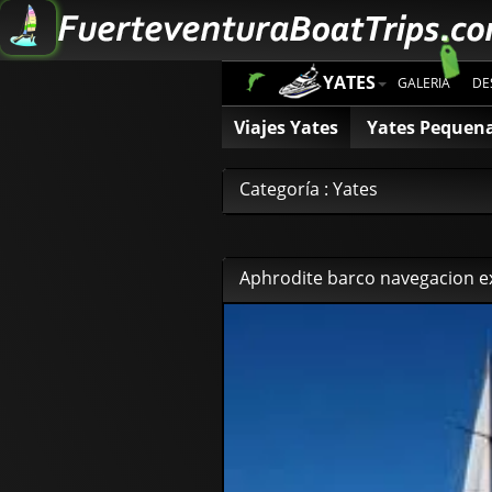
YATES
GALERIA
DE
Viajes Yates
Yates Pequen
Categoría : Yates
Aphrodite barco navegacion e
69
00
€