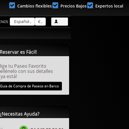
Cambios flexibles
Precios Bajos
Expertos local
Español
€
ENOS
Reservar es Fácil!
lige tu Paseo Favorito
ellénelo con sus detalles
 ya está!
Guia de Compra de Paseos en Barco
¿Necesitas Ayuda?