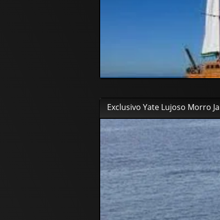
66
00
€
Exclusivo Yate Lujoso Morro Ja
85
00
€