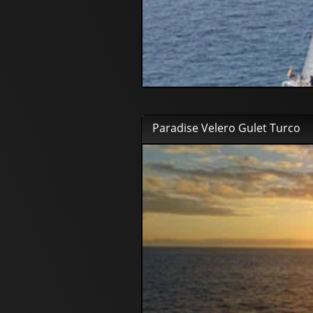
Paradise Velero Gulet Turco
67
00
€