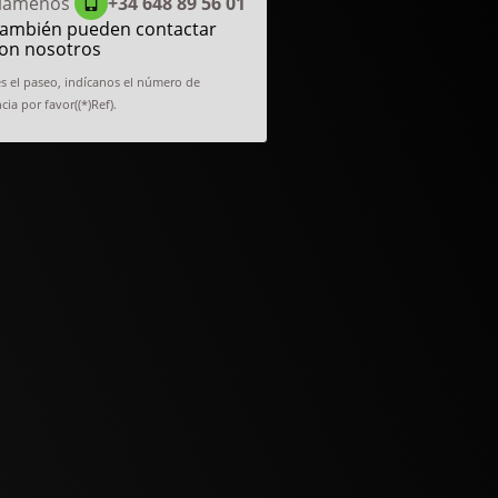
lámenos
+34 648 89 56 01
ambién pueden contactar
on nosotros
es el paseo, indícanos el número de
cia por favor((*)Ref).