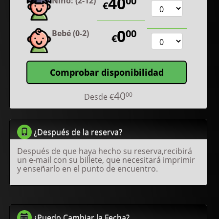
40
00
Niño: (2-12)
€
0
00
Bebé (0-2)
€
Comprobar disponibilidad
40
00
Desde
€
¿Después de la reserva?
Después de que haya hecho su reserva,recibirá
un e-mail con su billete, que necesitará imprimir
y enseñarlo en el punto de encuentro.
¿Puedo Cambiar la Fecha?