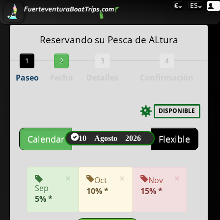
€
ES
Reservando su Pesca de ALtura
1
2
3
4
Paseo
Fecha
Detalles
Confirmación
DISPONIBLE
10 Agosto 2026
Calendar
Flexible
×
×
×
Oct
Nov
Sep
10% *
15% *
5% *