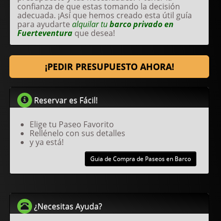
confianza de que estas tomando la decisión
adecuada. ¡Así que hemos creado esta útil guía
para ayudarte
alquilar tu
barco privado en
Fuerteventura
que desea!
¡PEDIR PRESUPUESTO AHORA!
Reservar es Fácil!
Elige tu Paseo Favorito
Rellénelo con sus detalles
y ya está!
Guia de Compra de Paseos en Barco
¿Necesitas Ayuda?