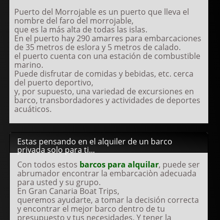
Puerto del Morrojable es un puerto que lleva el
nombre del faro del morrojable,
que es la más alta de todas las islas.
En el puerto hay 290 amarres para embarcaciones
de 35 metros de eslora y 5 metros de calado.
el puerto cuenta con una estación de combustible
marino.
Puede disfrutar de comidas y bebidas, etc. cerca
del puerto deportivo,
y, por supuesto, una variedad de excursiones en
barco, transbordadores y actividades de deportes
acuáticos.
Estas pensando en el alquiler de un barco
privada solo para ti...
Con todos estos
barcos para alquilar
, puede ser
abrumador encontrar la embarcaciòn adecuada
para usted y su grupo.
En Gran Canaria Boat Trips,
queremos ayudarte, a tomar la decisión correcta
y encontrar el mejor barco dentro de tu
presupuesto y tus necesidades. Y tener la