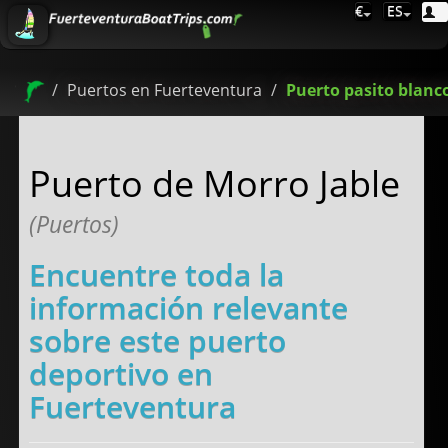
€
ES
Puertos en Fuerteventura
Puerto pasito blanc
Puerto de Morro Jable
(Puertos)
Encuentre toda la
información relevante
sobre este puerto
deportivo en
Fuerteventura