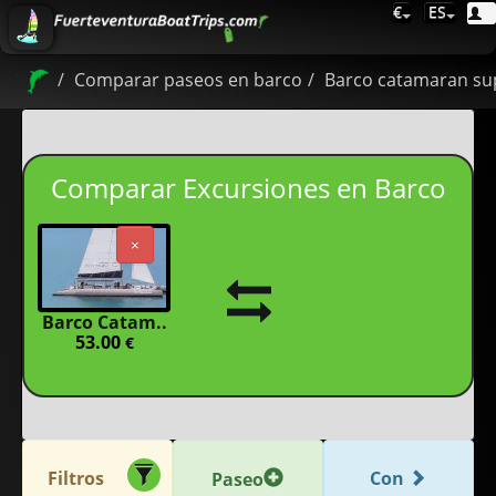
€
ES
Comparar paseos en barco
Barco catamaran su
Comparar Excursiones en Barco
×
Barco Catam..
53.00
€
Filtros
Con
Paseo